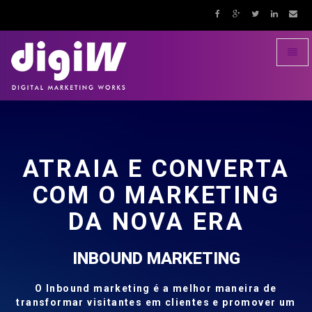
Toggl
naviga
DigiW!
Ir
para
página
inicial
VERTA
TING
RA
NG
maneira de
e promover um