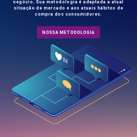
da a atual
hábitos de
s.
MÚLTIPLOS CAN
DE COMUNICAÇ
SINCRONIZAD
Email / SMS / Voz
Atinja diversos canais e dispositivos, c
preferência, hábitos e escolhas dos co
modernos. Automatize suas campanhas 
em tempo real o resultado de cada 
CONHEÇA NOSSA PLATAFORMA